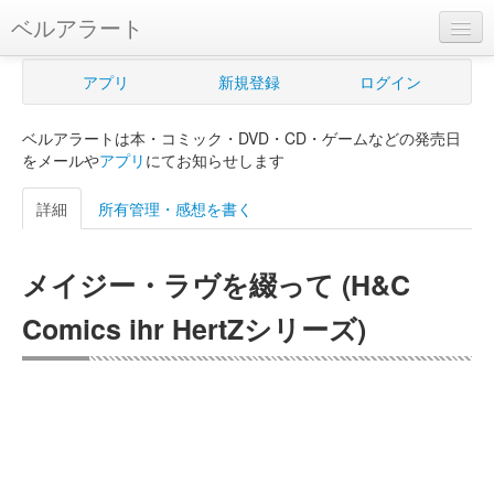
ベルアラート
ベルアラートとは
アプリ
新規登録
ログイン
ヘルプ
ベルアラートは本・コミック・DVD・CD・ゲームなどの発売日
新規登録
をメールや
アプリ
にてお知らせします
ログイン
詳細
所有管理・感想を書く
Myカレンダー
メイジー・ラヴを綴って (H&C
購入管理
Comics ihr HertZシリーズ)
Myシェルフ
プレミアム