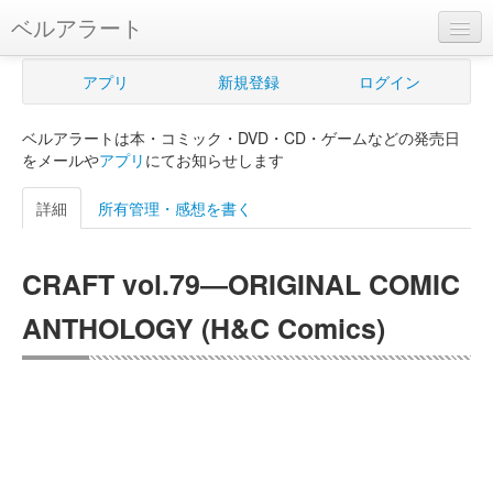
ベルアラート
ベルアラートとは
アプリ
新規登録
ログイン
ヘルプ
ベルアラートは本・コミック・DVD・CD・ゲームなどの発売日
新規登録
をメールや
アプリ
にてお知らせします
ログイン
詳細
所有管理・感想を書く
Myカレンダー
CRAFT vol.79―ORIGINAL COMIC
購入管理
ANTHOLOGY (H&C Comics)
Myシェルフ
プレミアム