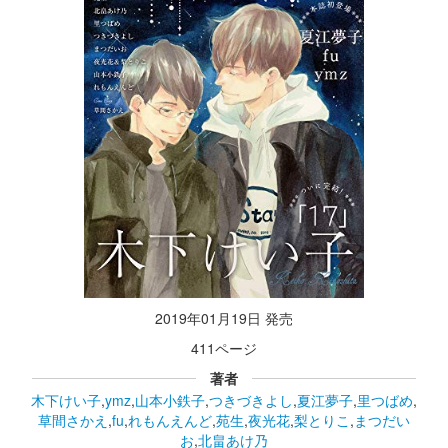
2019年01月19日 発売
411ページ
著者
木下けい子
,
ymz
,
山本小鉄子
,
つきづきよし
,
夏江夢子
,
里つばめ
,
草間さかえ
,
fu
,
れもんえんど
,
苑生
,
夜光花
,
梨とりこ
,
まつだい
お
,
北畠あけ乃