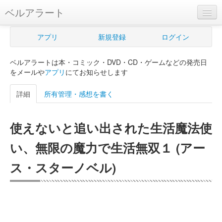
ベルアラート
ベルアラートとは
アプリ
新規登録
ログイン
ヘルプ
ベルアラートは本・コミック・DVD・CD・ゲームなどの発売日
新規登録
をメールや
アプリ
にてお知らせします
ログイン
詳細
所有管理・感想を書く
Myカレンダー
使えないと追い出された生活魔法使
購入管理
い、無限の魔力で生活無双１ (アー
Myシェルフ
ス・スターノベル)
プレミアム