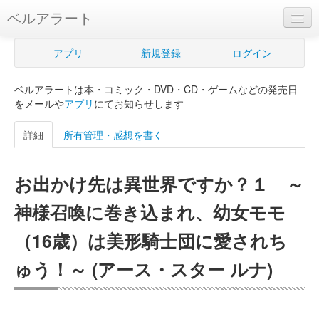
ベルアラート
ベルアラートとは
アプリ
新規登録
ログイン
ヘルプ
ベルアラートは本・コミック・DVD・CD・ゲームなどの発売日
新規登録
をメールや
アプリ
にてお知らせします
ログイン
詳細
所有管理・感想を書く
Myカレンダー
お出かけ先は異世界ですか？１ ～
購入管理
神様召喚に巻き込まれ、幼女モモ
Myシェルフ
（16歳）は美形騎士団に愛されち
プレミアム
ゅう！～ (アース・スター ルナ)