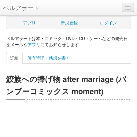
ベルアラート
ベルアラートとは
アプリ
新規登録
ログイン
ヘルプ
ベルアラートは本・コミック・DVD・CD・ゲームなどの発売日
新規登録
をメールや
アプリ
にてお知らせします
ログイン
詳細
所有管理・感想を書く
Myカレンダー
鮫族への捧げ物 after marriage (バ
購入管理
ンブーコミックス moment)
Myシェルフ
プレミアム