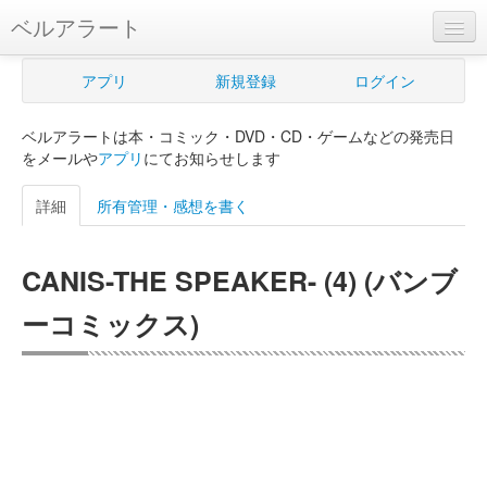
ベルアラート
ベルアラートとは
アプリ
新規登録
ログイン
ヘルプ
ベルアラートは本・コミック・DVD・CD・ゲームなどの発売日
新規登録
をメールや
アプリ
にてお知らせします
ログイン
詳細
所有管理・感想を書く
Myカレンダー
CANIS-THE SPEAKER- (4) (バンブ
購入管理
ーコミックス)
Myシェルフ
プレミアム