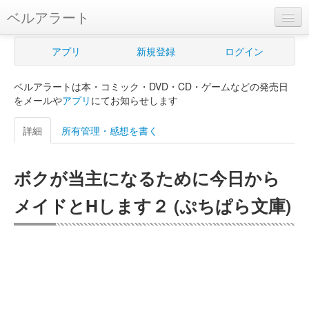
ベルアラート
ベルアラートとは
アプリ
新規登録
ログイン
ヘルプ
ベルアラートは本・コミック・DVD・CD・ゲームなどの発売日
新規登録
をメールや
アプリ
にてお知らせします
ログイン
詳細
所有管理・感想を書く
Myカレンダー
ボクが当主になるために今日から
購入管理
メイドとHします２ (ぷちぱら文庫)
Myシェルフ
プレミアム