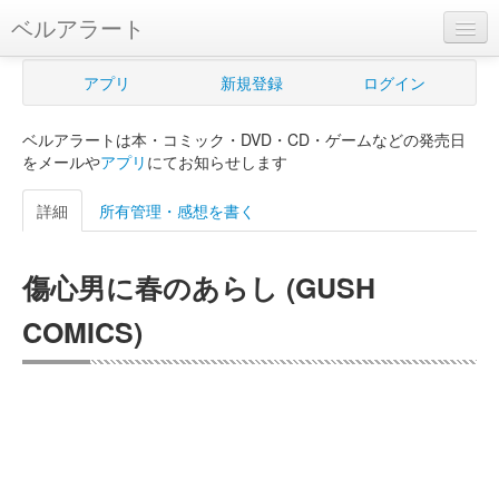
ベルアラート
ベルアラートとは
アプリ
新規登録
ログイン
ヘルプ
ベルアラートは本・コミック・DVD・CD・ゲームなどの発売日
新規登録
をメールや
アプリ
にてお知らせします
ログイン
詳細
所有管理・感想を書く
Myカレンダー
傷心男に春のあらし (GUSH
購入管理
COMICS)
Myシェルフ
プレミアム