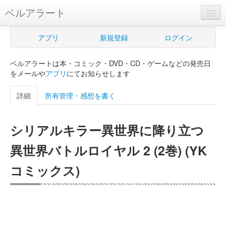
ベルアラート
ベルアラートとは
アプリ
新規登録
ログイン
ヘルプ
ベルアラートは本・コミック・DVD・CD・ゲームなどの発売日
新規登録
をメールや
アプリ
にてお知らせします
ログイン
詳細
所有管理・感想を書く
Myカレンダー
シリアルキラー異世界に降り立つ
購入管理
異世界バトルロイヤル 2 (2巻) (YK
Myシェルフ
コミックス)
プレミアム