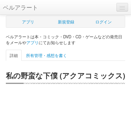
ベルアラート
ベルアラートとは
アプリ
新規登録
ログイン
ヘルプ
ベルアラートは本・コミック・DVD・CD・ゲームなどの発売日
新規登録
をメールや
アプリ
にてお知らせします
ログイン
詳細
所有管理・感想を書く
Myカレンダー
私の野蛮な下僕 (アクアコミックス)
購入管理
Myシェルフ
プレミアム