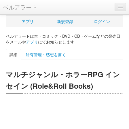
ベルアラート
ベルアラートとは
アプリ
新規登録
ログイン
ヘルプ
ベルアラートは本・コミック・DVD・CD・ゲームなどの発売日
新規登録
をメールや
アプリ
にてお知らせします
ログイン
詳細
所有管理・感想を書く
Myカレンダー
マルチジャンル・ホラーRPG イン
購入管理
セイン (Role&Roll Books)
Myシェルフ
プレミアム