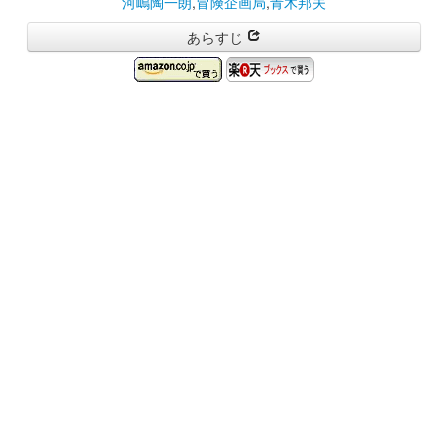
河嶋陶一朗
,
冒険企画局
,
青木邦夫
あらすじ