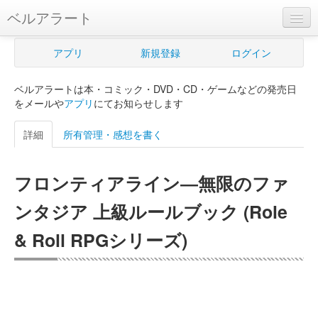
ベルアラート
ベルアラートとは
アプリ
新規登録
ログイン
ヘルプ
ベルアラートは本・コミック・DVD・CD・ゲームなどの発売日
新規登録
をメールや
アプリ
にてお知らせします
ログイン
詳細
所有管理・感想を書く
Myカレンダー
フロンティアライン―無限のファ
購入管理
ンタジア 上級ルールブック (Role
Myシェルフ
& Roll RPGシリーズ)
プレミアム