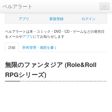
ベルアラート
ベルアラートとは
アプリ
新規登録
ログイン
ヘルプ
ベルアラートは本・コミック・DVD・CD・ゲームなどの発売日
新規登録
をメールや
アプリ
にてお知らせします
ログイン
詳細
所有管理・感想を書く
Myカレンダー
無限のファンタジア (Role&Roll
購入管理
RPGシリーズ)
Myシェルフ
プレミアム