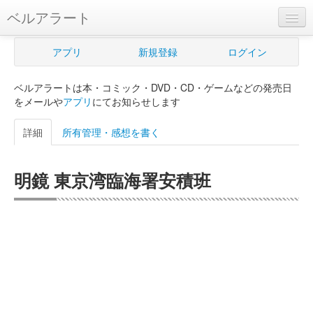
ベルアラート
ベルアラートとは
アプリ
新規登録
ログイン
ヘルプ
ベルアラートは本・コミック・DVD・CD・ゲームなどの発売日
新規登録
をメールや
アプリ
にてお知らせします
ログイン
詳細
所有管理・感想を書く
Myカレンダー
明鏡 東京湾臨海署安積班
購入管理
Myシェルフ
プレミアム