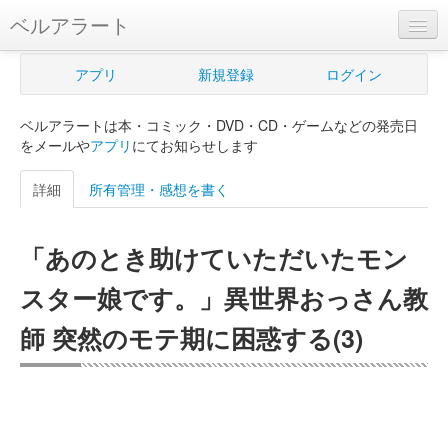
ベルアラート
ベルアラートとは
アプリ
新規登録
ログイン
ヘルプ
ベルアラートは本・コミック・DVD・CD・ゲームなどの発売日
新規登録
をメールや
アプリ
にてお知らせします
ログイン
詳細
所有管理・感想を書く
Myカレンダー
「あのとき助けていただいたモン
購入管理
スター娘です。」異世界おっさん教
Myシェルフ
師 突然のモテ期に困惑する(3)
プレミアム