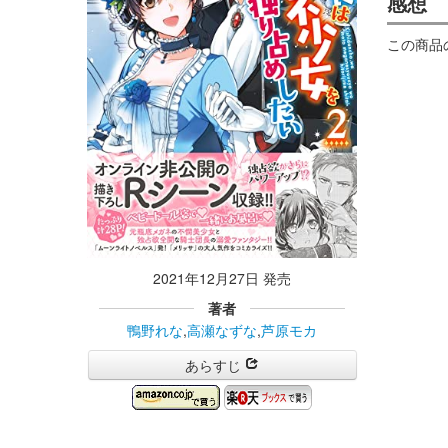
感想
この商品
2021年12月27日 発売
著者
鴨野れな
,
高瀬なずな
,
芦原モカ
あらすじ