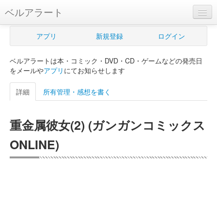
ベルアラート
ベルアラートとは
アプリ
新規登録
ログイン
ヘルプ
ベルアラートは本・コミック・DVD・CD・ゲームなどの発売日
新規登録
をメールや
アプリ
にてお知らせします
ログイン
詳細
所有管理・感想を書く
Myカレンダー
重金属彼女(2) (ガンガンコミックス
購入管理
ONLINE)
Myシェルフ
プレミアム