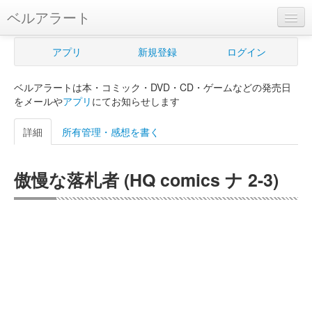
ベルアラート
ベルアラートとは
アプリ
新規登録
ログイン
ヘルプ
ベルアラートは本・コミック・DVD・CD・ゲームなどの発売日
新規登録
をメールや
アプリ
にてお知らせします
ログイン
詳細
所有管理・感想を書く
Myカレンダー
傲慢な落札者 (HQ comics ナ 2-3)
購入管理
Myシェルフ
プレミアム