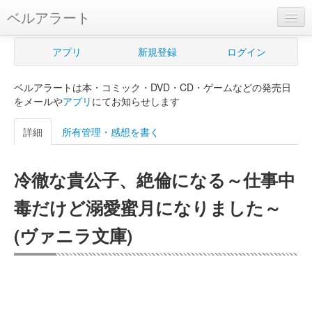
ベルアラート
ベルアラートとは
アプリ
新規登録
ログイン
ヘルプ
ベルアラートは本・コミック・DVD・CD・ゲームなどの発売日
新規登録
をメールや
アプリ
にてお知らせします
ログイン
詳細
所有管理・感想を書く
Myカレンダー
冷徹な貴公子、絶倫になる～仕事中
購入管理
毒だけど溺愛蜜月になりました～
Myシェルフ
(ヴァニラ文庫)
プレミアム