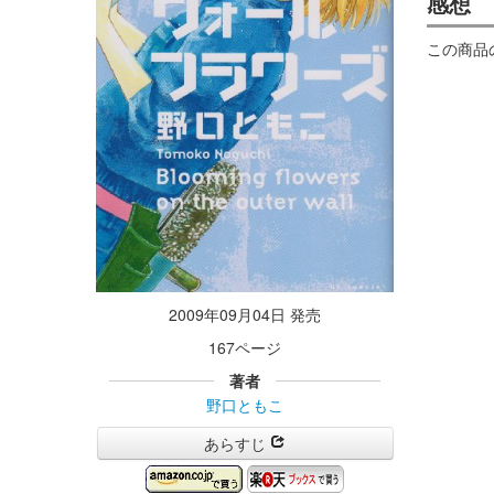
感想
この商品
2009年09月04日 発売
167ページ
著者
野口ともこ
あらすじ