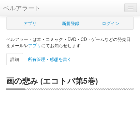
ベルアラート
ベルアラートとは
アプリ
新規登録
ログイン
ヘルプ
ベルアラートは本・コミック・DVD・CD・ゲームなどの発売日
新規登録
をメールや
アプリ
にてお知らせします
ログイン
詳細
所有管理・感想を書く
Myカレンダー
画の悲み (エコトバ第5巻)
購入管理
Myシェルフ
プレミアム