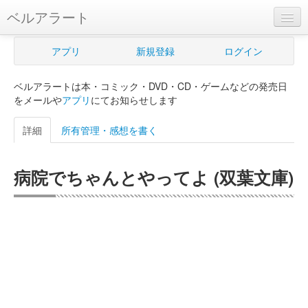
ベルアラート
ベルアラートとは
アプリ
新規登録
ログイン
ヘルプ
ベルアラートは本・コミック・DVD・CD・ゲームなどの発売日
新規登録
をメールや
アプリ
にてお知らせします
ログイン
詳細
所有管理・感想を書く
Myカレンダー
病院でちゃんとやってよ (双葉文庫)
購入管理
Myシェルフ
プレミアム