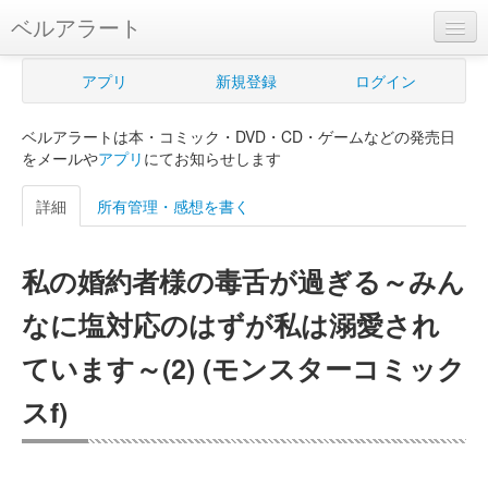
ベルアラート
ベルアラートとは
アプリ
新規登録
ログイン
ヘルプ
ベルアラートは本・コミック・DVD・CD・ゲームなどの発売日
新規登録
をメールや
アプリ
にてお知らせします
ログイン
詳細
所有管理・感想を書く
Myカレンダー
私の婚約者様の毒舌が過ぎる～みん
購入管理
なに塩対応のはずが私は溺愛され
Myシェルフ
ています～(2) (モンスターコミック
プレミアム
スf)