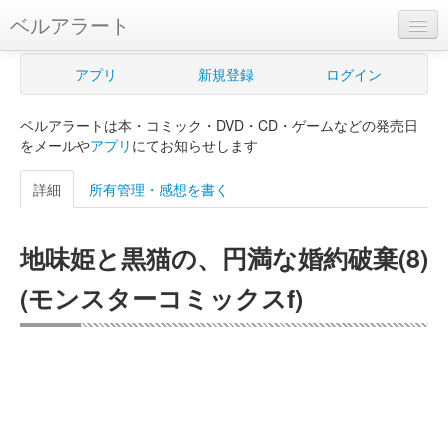
ベルアラート
ベルアラートとは
アプリ
新規登録
ログイン
ヘルプ
ベルアラートは本・コミック・DVD・CD・ゲームなどの発売日
新規登録
をメールや
アプリ
にてお知らせします
ログイン
詳細
所有管理・感想を書く
Myカレンダー
地味姫と黒猫の、円満な婚約破棄(8)
購入管理
(モンスターコミックスf)
Myシェルフ
プレミアム