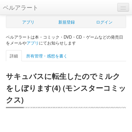
ベルアラート
ベルアラートとは
アプリ
新規登録
ログイン
ヘルプ
ベルアラートは本・コミック・DVD・CD・ゲームなどの発売日
新規登録
をメールや
アプリ
にてお知らせします
ログイン
詳細
所有管理・感想を書く
Myカレンダー
サキュバスに転生したのでミルク
購入管理
をしぼります(4) (モンスターコミッ
Myシェルフ
クス)
プレミアム