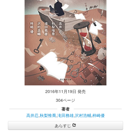
2016年11月19日 発売
304ページ
著者
高井忍
,
秋梨惟喬
,
滝田務雄
,
沢村浩輔
,
梓崎優
あらすじ