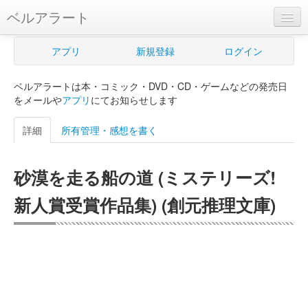
ベルアラート
ベルアラートとは
アプリ
新規登録
ログイン
ヘルプ
ベルアラートは本・コミック・DVD・CD・ゲームなどの発売日
新規登録
をメールや
アプリ
にてお知らせします
ログイン
詳細
所有管理・感想を書く
Myカレンダー
砂漠を走る船の道 (ミステリーズ!
購入管理
新人賞受賞作品集) (創元推理文庫)
Myシェルフ
プレミアム