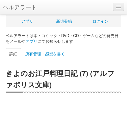
ベルアラート
ベルアラートとは
アプリ
新規登録
ログイン
ヘルプ
ベルアラートは本・コミック・DVD・CD・ゲームなどの発売日
新規登録
をメールや
アプリ
にてお知らせします
ログイン
詳細
所有管理・感想を書く
Myカレンダー
きよのお江戸料理日記 (7) (アルフ
購入管理
ァポリス文庫)
Myシェルフ
プレミアム