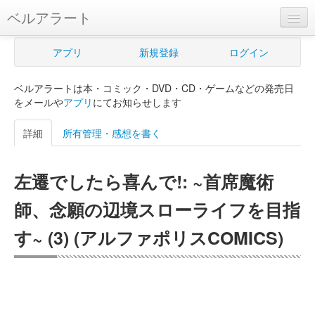
ベルアラート
ベルアラートとは
アプリ
新規登録
ログイン
ヘルプ
ベルアラートは本・コミック・DVD・CD・ゲームなどの発売日
新規登録
をメールや
アプリ
にてお知らせします
ログイン
詳細
所有管理・感想を書く
Myカレンダー
左遷でしたら喜んで!: ~首席魔術
購入管理
師、念願の辺境スローライフを目指
Myシェルフ
す~ (3) (アルファポリスCOMICS)
プレミアム