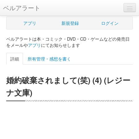
ベルアラート
ベルアラートとは
アプリ
新規登録
ログイン
ヘルプ
ベルアラートは本・コミック・DVD・CD・ゲームなどの発売日
新規登録
をメールや
アプリ
にてお知らせします
ログイン
詳細
所有管理・感想を書く
Myカレンダー
婚約破棄されまして(笑) (4) (レジー
購入管理
ナ文庫)
Myシェルフ
プレミアム