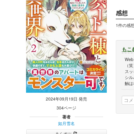
感想
1件の感
もこ
We
（笑
スッ
シル
触は
2024年09月19日 発売
304ページ
著者
如月雪名
あらすじ