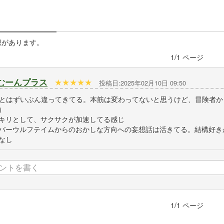
想があります。
1
/
1
ページ
むーんプラス
★
★
★
★
★
投稿日:2025年02月10日 09:50
bとはずいぶん違ってきてる。本筋は変わってないと思うけど、冒険者
）
キリとして、サクサクが加速してる感じ
バーウルフテイムからのおかしな方向への妄想話は活きてる。結構好き
なし
1
/
1
ページ