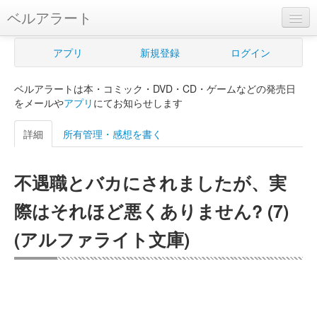
ベルアラート
ベルアラートとは
アプリ
新規登録
ログイン
ヘルプ
ベルアラートは本・コミック・DVD・CD・ゲームなどの発売日
新規登録
をメールや
アプリ
にてお知らせします
ログイン
詳細
所有管理・感想を書く
Myカレンダー
不遇職とバカにされましたが、実
購入管理
際はそれほど悪くありません? (7)
Myシェルフ
(アルファライト文庫)
プレミアム