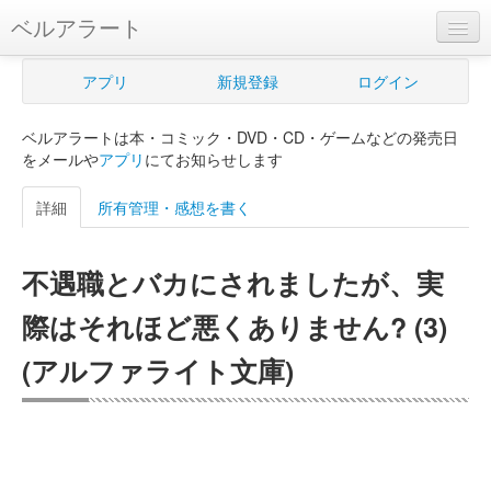
ベルアラート
ベルアラートとは
アプリ
新規登録
ログイン
ヘルプ
ベルアラートは本・コミック・DVD・CD・ゲームなどの発売日
新規登録
をメールや
アプリ
にてお知らせします
ログイン
詳細
所有管理・感想を書く
Myカレンダー
不遇職とバカにされましたが、実
購入管理
際はそれほど悪くありません? (3)
Myシェルフ
(アルファライト文庫)
プレミアム