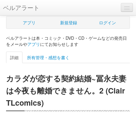
ベルアラート
ベルアラートとは
アプリ
新規登録
ログイン
ヘルプ
ベルアラートは本・コミック・DVD・CD・ゲームなどの発売日
新規登録
をメールや
アプリ
にてお知らせします
ログイン
詳細
所有管理・感想を書く
Myカレンダー
カラダが恋する契約結婚~冨永夫妻
購入管理
は今夜も離婚できません。2 (Clair
Myシェルフ
TLcomics)
プレミアム