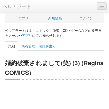
ベルアラート
ベルアラートとは
アプリ
新規登録
ログイン
ヘルプ
ベルアラートは本・コミック・DVD・CD・ゲームなどの発売日
新規登録
をメールや
アプリ
にてお知らせします
ログイン
詳細
所有管理・感想を書く
Myカレンダー
婚約破棄されまして(笑) (3) (Regina
購入管理
COMICS)
Myシェルフ
プレミアム