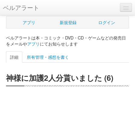
ベルアラート
ベルアラートとは
アプリ
新規登録
ログイン
ヘルプ
ベルアラートは本・コミック・DVD・CD・ゲームなどの発売日
新規登録
をメールや
アプリ
にてお知らせします
ログイン
詳細
所有管理・感想を書く
Myカレンダー
神様に加護2人分貰いました (6)
購入管理
Myシェルフ
プレミアム