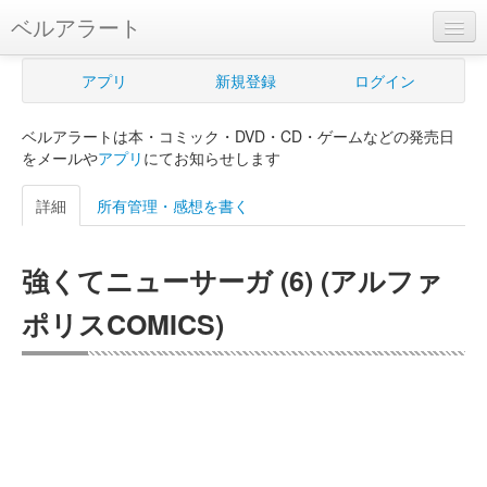
ベルアラート
ベルアラートとは
アプリ
新規登録
ログイン
ヘルプ
ベルアラートは本・コミック・DVD・CD・ゲームなどの発売日
新規登録
をメールや
アプリ
にてお知らせします
ログイン
詳細
所有管理・感想を書く
Myカレンダー
強くてニューサーガ (6) (アルファ
購入管理
ポリスCOMICS)
Myシェルフ
プレミアム