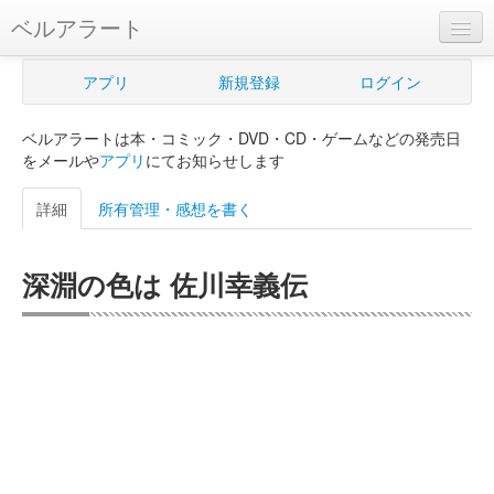
ベルアラート
ベルアラートとは
アプリ
新規登録
ログイン
ヘルプ
ベルアラートは本・コミック・DVD・CD・ゲームなどの発売日
新規登録
をメールや
アプリ
にてお知らせします
ログイン
詳細
所有管理・感想を書く
Myカレンダー
深淵の色は 佐川幸義伝
購入管理
Myシェルフ
プレミアム