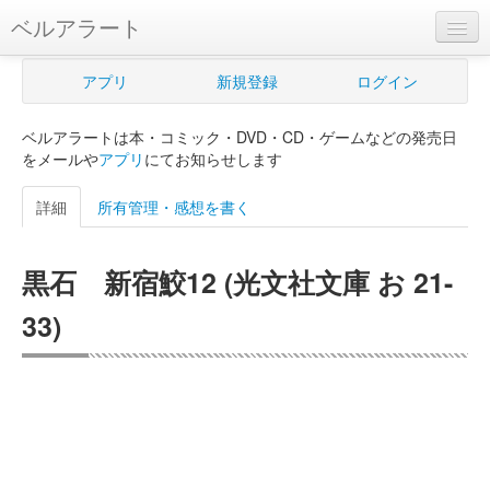
ベルアラート
ベルアラートとは
アプリ
新規登録
ログイン
ヘルプ
ベルアラートは本・コミック・DVD・CD・ゲームなどの発売日
新規登録
をメールや
アプリ
にてお知らせします
ログイン
詳細
所有管理・感想を書く
Myカレンダー
黒石 新宿鮫12 (光文社文庫 お 21-
購入管理
33)
Myシェルフ
プレミアム