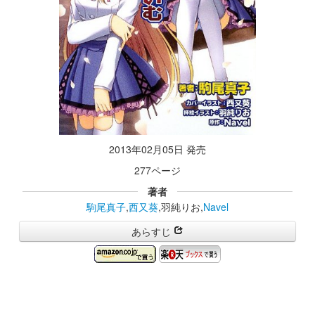
2013年02月05日 発売
277ページ
著者
駒尾真子
,
西又葵
,羽純りお,
Navel
あらすじ