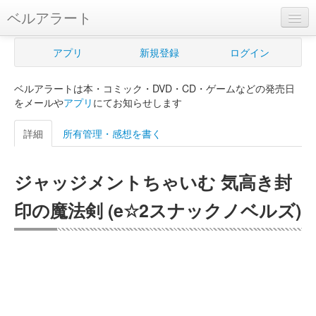
ベルアラート
ベルアラートとは
アプリ
新規登録
ログイン
ヘルプ
ベルアラートは本・コミック・DVD・CD・ゲームなどの発売日
新規登録
をメールや
アプリ
にてお知らせします
ログイン
詳細
所有管理・感想を書く
Myカレンダー
ジャッジメントちゃいむ 気高き封
購入管理
印の魔法剣 (e☆2スナックノベルズ)
Myシェルフ
プレミアム