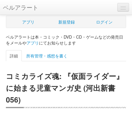
ベルアラート
ベルアラートとは
アプリ
新規登録
ログイン
ヘルプ
ベルアラートは本・コミック・DVD・CD・ゲームなどの発売日
新規登録
をメールや
アプリ
にてお知らせします
ログイン
詳細
所有管理・感想を書く
Myカレンダー
コミカライズ魂: 『仮面ライダー』
購入管理
に始まる児童マンガ史 (河出新書
Myシェルフ
056)
プレミアム