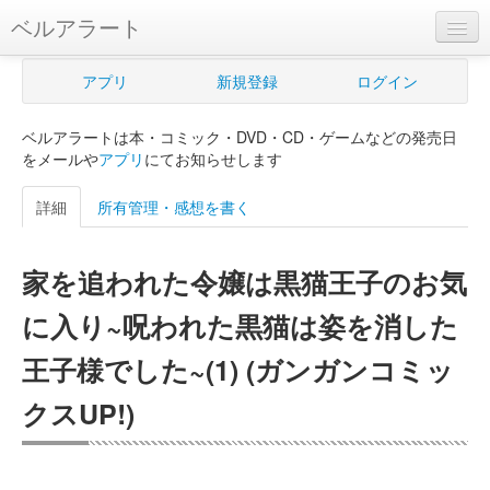
ベルアラート
ベルアラートとは
アプリ
新規登録
ログイン
ヘルプ
ベルアラートは本・コミック・DVD・CD・ゲームなどの発売日
新規登録
をメールや
アプリ
にてお知らせします
ログイン
詳細
所有管理・感想を書く
Myカレンダー
家を追われた令嬢は黒猫王子のお気
購入管理
に入り~呪われた黒猫は姿を消した
Myシェルフ
王子様でした~(1) (ガンガンコミッ
プレミアム
クスUP!)