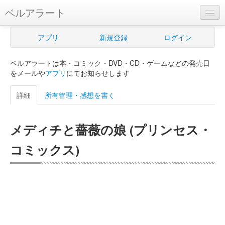
ベルアラート
ベルアラートとは
アプリ
新規登録
ログイン
ヘルプ
ベルアラートは本・コミック・DVD・CD・ゲームなどの発売日
新規登録
をメールや
アプリ
にてお知らせします
ログイン
詳細
所有管理・感想を書く
Myカレンダー
メディチと薔薇の娘 (プリンセス・
購入管理
コミックス)
Myシェルフ
プレミアム