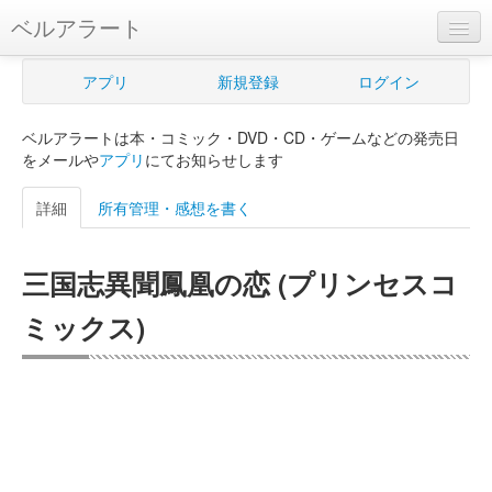
ベルアラート
ベルアラートとは
アプリ
新規登録
ログイン
ヘルプ
ベルアラートは本・コミック・DVD・CD・ゲームなどの発売日
新規登録
をメールや
アプリ
にてお知らせします
ログイン
詳細
所有管理・感想を書く
Myカレンダー
三国志異聞鳳凰の恋 (プリンセスコ
購入管理
ミックス)
Myシェルフ
プレミアム