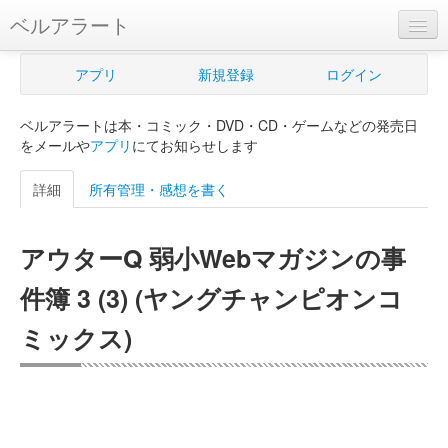
ベルアラート
ベルアラートとは
アプリ
新規登録
ログイン
ヘルプ
ベルアラートは本・コミック・DVD・CD・ゲームなどの発売日
新規登録
をメールや
アプリ
にてお知らせします
ログイン
詳細
所有管理・感想を書く
Myカレンダー
アウターQ 弱小Webマガジンの事
購入管理
件簿 3 (3) (ヤングチャンピオンコ
Myシェルフ
ミックス)
プレミアム