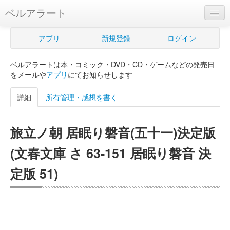
ベルアラート
ベルアラートとは
アプリ
新規登録
ログイン
ヘルプ
ベルアラートは本・コミック・DVD・CD・ゲームなどの発売日
新規登録
をメールや
アプリ
にてお知らせします
ログイン
詳細
所有管理・感想を書く
Myカレンダー
旅立ノ朝 居眠り磐音(五十一)決定版
購入管理
(文春文庫 さ 63-151 居眠り磐音 決
Myシェルフ
定版 51)
プレミアム