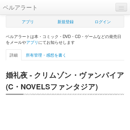
ベルアラート
ベルアラートとは
アプリ
新規登録
ログイン
ヘルプ
ベルアラートは本・コミック・DVD・CD・ゲームなどの発売日
新規登録
をメールや
アプリ
にてお知らせします
ログイン
詳細
所有管理・感想を書く
Myカレンダー
婚礼夜 - クリムゾン・ヴァンパイア
購入管理
(C・NOVELSファンタジア)
Myシェルフ
プレミアム