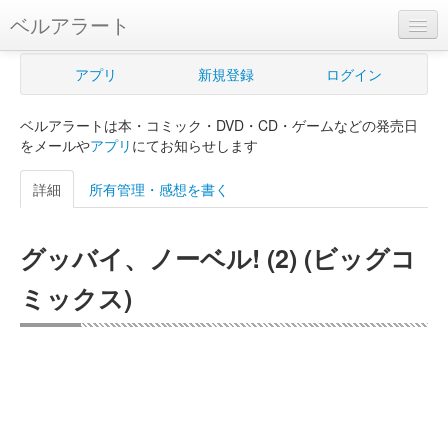
ベルアラート
ベルアラートとは
アプリ
新規登録
ログイン
ヘルプ
ベルアラートは本・コミック・DVD・CD・ゲームなどの発売日
新規登録
をメールや
アプリ
にてお知らせします
ログイン
詳細
所有管理・感想を書く
Myカレンダー
グッバイ、ノーベル! (2) (ビッグコ
購入管理
ミックス)
Myシェルフ
プレミアム