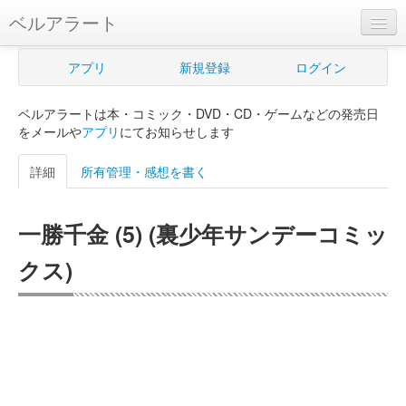
ベルアラート
ベルアラートとは
アプリ
新規登録
ログイン
ヘルプ
ベルアラートは本・コミック・DVD・CD・ゲームなどの発売日
新規登録
をメールや
アプリ
にてお知らせします
ログイン
詳細
所有管理・感想を書く
Myカレンダー
一勝千金 (5) (裏少年サンデーコミッ
購入管理
クス)
Myシェルフ
プレミアム