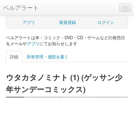
ベルアラート
ベルアラートとは
アプリ
新規登録
ログイン
ヘルプ
ベルアラートは本・コミック・DVD・CD・ゲームなどの発売日
新規登録
をメールや
アプリ
にてお知らせします
ログイン
詳細
所有管理・感想を書く
Myカレンダー
ウタカタノミナト (1) (ゲッサン少
購入管理
年サンデーコミックス)
Myシェルフ
プレミアム