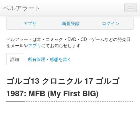
ベルアラート
ベルアラートとは
アプリ
新規登録
ログイン
ヘルプ
ベルアラートは本・コミック・DVD・CD・ゲームなどの発売日
新規登録
をメールや
アプリ
にてお知らせします
ログイン
詳細
所有管理・感想を書く
Myカレンダー
ゴルゴ13 クロニクル 17 ゴルゴ
購入管理
1987: MFB (My First BIG)
Myシェルフ
プレミアム